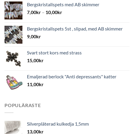
Bergskristallspets med AB skimmer
7,00
kr
–
10,00
kr
Bergskristallspets 5st , slipad, med AB skimmer
9,00
kr
Svart stort kors med strass
15,00
kr
Emaljerad berlock "Anti depressants" katter
11,00
kr
POPULÄRASTE
Silverpläterad kulkedja 1,5mm
13,00
kr