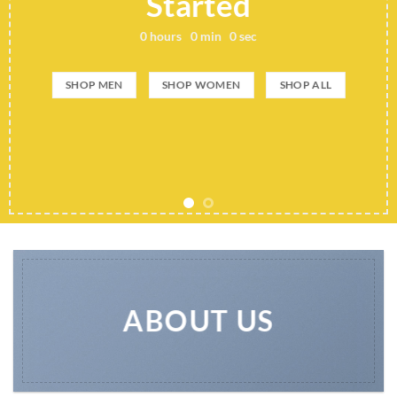
Add any text here..
SHOP NOW
L
ABOUT US