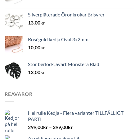
Silverpläterade Öronkrokar Brisyrer
13,00
kr
Roséguld kedja Oval 3x2mm
10,00
kr
Stor berlock, Svart Monstera Blad
13,00
kr
REAVAROR
Hel rulle Kedja - Flera varianter TILLFÄLLIGT
PARTI
299,00
kr
–
399,00
kr
Akryldiamanter 8mm Lila