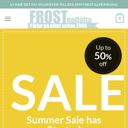
Skip
VI HAR DET DU VILLHÖVER TILL DIN SMYCKESTILLVERKNING
to
content
0
p to
0
%
E
off
SHOP
FASHION
CLOTHES
TODAY